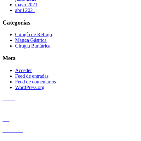
mayo 2021
abril 2021
Categorías
Cirugía de Reflujo
Manga Gástrica
Cirugía Bariátrica
Meta
Acceder
Feed de entradas
Feed de comentarios
WordPress.org
Home
Servicios
Blog
Candidato